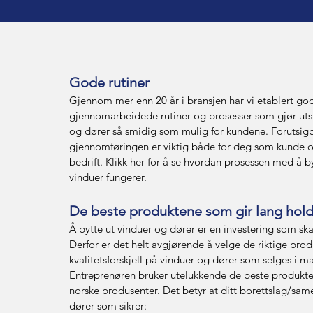
Gode rutiner
Gjennom mer enn 20 år i bransjen har vi etablert go
gjennomarbeidede rutiner og prosesser som gjør utsk
og dører så smidig som mulig for kundene. Forutsigb
gjennomføringen er viktig både for deg som kunde o
bedrift. Klikk her for å se hvordan prosessen med å b
vinduer fungerer.
De beste produktene som gir lang hol
Å bytte ut vinduer og dører er en investering som ska
Derfor er det helt avgjørende å velge de riktige prod
kvalitetsforskjell på vinduer og dører som selges i m
Entreprenøren bruker utelukkende de beste produkten
norske produsenter. Det betyr at ditt borettslag/same
dører som sikrer: