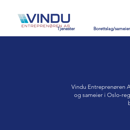
Tjenester
Borettslag/sameier
Vindu Entreprenøren AS
og sameier i Oslo-reg