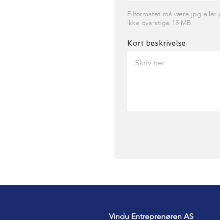
Filformatet må være jpg eller 
ikke overstige 15 MB.
Kort beskrivelse
Vindu Entreprenøren AS