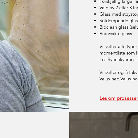
Forskjellig farge 
Valg av 2 eller 3 la
Glass med støysto
Soldempende glas
Bioclean glass (se
Brannsikre glass
Vi skifter alle typ
momentliste som k
Les Byantikvarens 
Vi skifter også tak
Velux her:
Velux.n
Les om prosessen