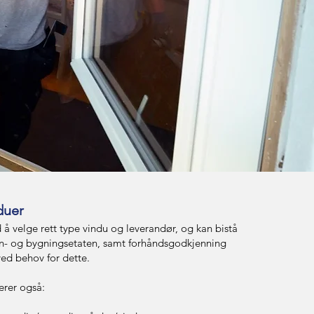
duer
 å velge rett type vindu og leverandør, og kan bistå
an- og bygningsetaten, samt forhåndsgodkjenning
ved behov for dette.
erer også: