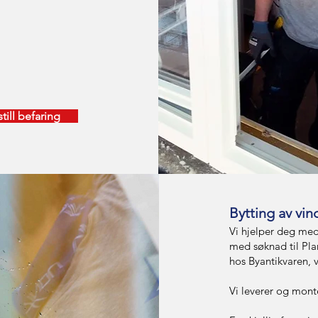
till befaring
Bytting av vin
Vi hjelper deg med
med søknad til Pl
hos Byantikvaren, 
Vi leverer og mont