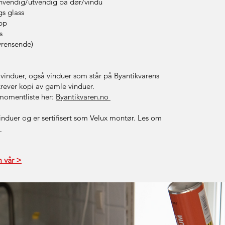
innvendig/utvendig på dør/vindu
gs glass
pp
s
lvrensende)
er vinduer, også vinduer som står på Byantikvarens
rever kopi av gamle vinduer.
momentliste her:
Byantikvaren.no
vinduer og er sertifisert som Velux montør. Les om
o
 vår >