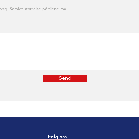
png. Samlet størrelse på filene må
Send
Følg oss