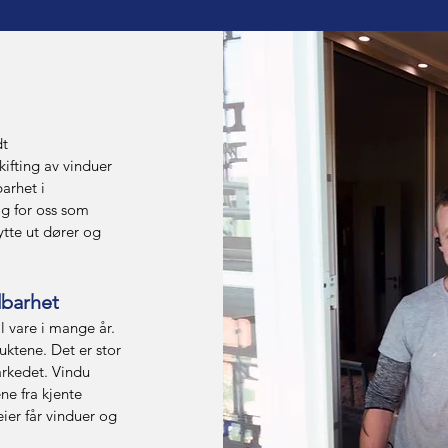
dt
ifting av vinduer
arhet i
g for oss som
ytte ut dører og
dbarhet
l vare i mange år.
uktene. Det er stor
arkedet. Vindu
e fra kjente
ier får vinduer og