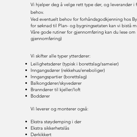
Vi hjelper deg å velge rett type dør, og leverandør i f
behov.
Ved eventuelt behov for forhåndsgod
kjenning hos By
for søknad til Plan- og bygningsetaten kan vi bistå m
Våre gode rutiner for gjennomføring kan du lese om he
gjennomføring)
Vi skifter alle typer ytterdører:
Leilighetsdører (typisk i borettslag/sameier)
Inngangsdører (rekkehus/eneboliger)
Inngangspartier (borettslag)
Balkongdører/skyvedører
Branndører til kjeller/loft
Boddører
Vi leverer og monterer også:
Ekstra støydemping i dør
Ekstra sikkerhetslås
Dørkikkert