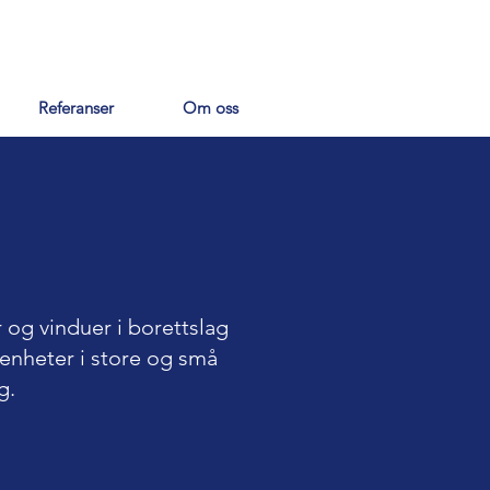
Referanser
Om oss
 og vinduer i borettslag
 enheter i store og små
g.