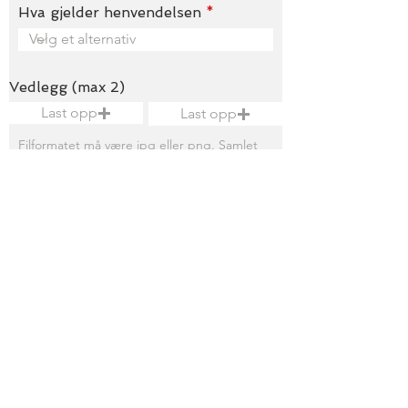
Hva gjelder henvendelsen
Vedlegg (max 2)
Last opp
Last opp
Filformatet må være jpg eller png. Samlet
størrelse på filene må ikke overstige 15 MB.
Kort beskrivelse
Send
Vindu Entreprenøren AS