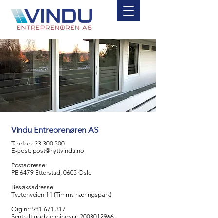
Vindu Entreprenøren AS
Telefon:
23 300 500
E-post:
post@nyttvindu.no
Postadresse:
PB 6479 Etterstad, 0605 Oslo
Besøksadresse:
Tvetenveien 11 (Timms næringspark)
Org nr:
981 671 317
Sentralt godkjenningsnr:
2003012966