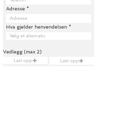
Adresse
Hva gjelder henvendelsen
Vedlegg (max 2)
Last opp
Last opp
Filformatet må være jpg eller png. Samlet
størrelse på filene må ikke overstige 15 MB.
Kort beskrivelse
Send