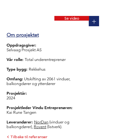
Se video
+
Om prosjektet
Oppdragsgiver:
Selvaag Prosjekt AS
Vår rolle:
Total underentreprenør
Type bygg:
Rekkehus
Omfang:
Utskifting av 2061 vinduer,
balkongdører og ytterdører
Prosjektår:
2024
Prosjektleder Vindu Entreprenøren:
Kai Rune Tangen
Leverandører:
NorDan
(vinduer og
balkongdører),
Rovent
(listverk).
< Tilbake til referanser