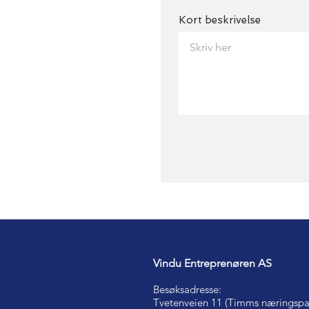
Kort beskrivelse
Vindu Entreprenøren AS
Besøksadresse:
Tvetenveien 11 (Timms næringspa