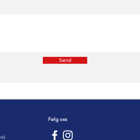
Send
Følg oss
rk)