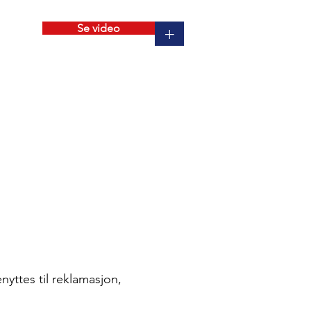
Se video
+
nyttes til reklamasjon,