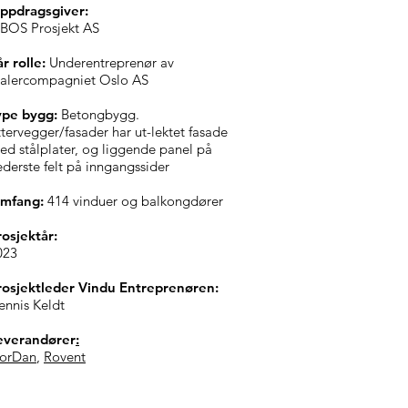
ppdragsgiver:
BOS Prosjekt AS
år rolle:
Underentreprenør av
alercompagniet Oslo AS
ype bygg:
Betongbygg.
ttervegger/fasader har ut-lektet fasade
ed stålplater, og liggende panel på
ederste felt på inngangssider
mfang:
414 vinduer og balkongdører
rosjektår:
023
rosjektleder Vindu Entreprenøren:
ennis Keldt
everandører
:
orDan
,
Rovent