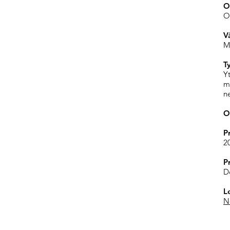
O
O
V
M
T
Y
m
n
O
P
2
P
D
L
N