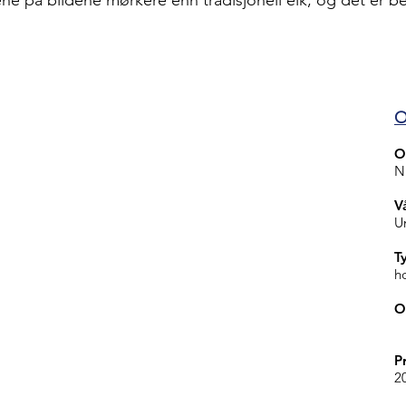
ne på bildene mørkere enn tradisjonell eik, og det er be
O
O
N
Vå
U
T
h
O
P
2