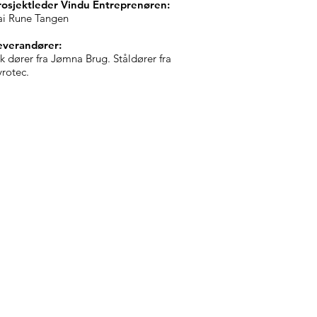
rosjektleder Vindu Entreprenøren:
ai Rune Tangen
everandører:
ik dører fra Jømna Brug. Ståldører fra
yrotec.