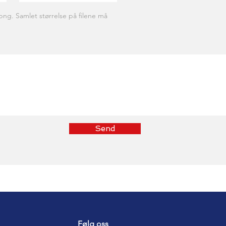
png. Samlet størrelse på filene må
Send
Følg oss