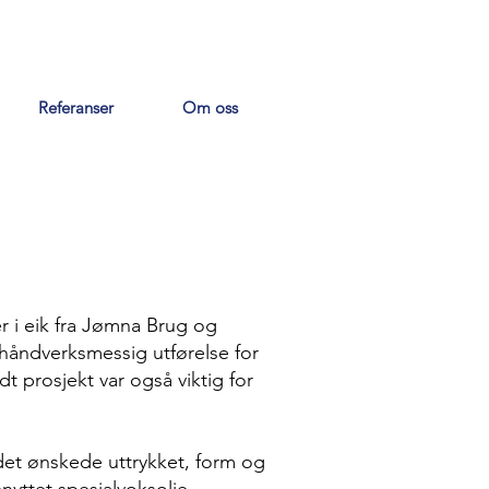
Referanser
Om oss
er i eik fra Jømna Brug og
 håndverksmessig utførelse for
t prosjekt var også viktig for
l det ønskede uttrykket, form og