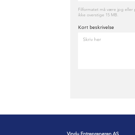
Filformatet må være jpg eller 
ikke overstige 15 MB.
Kort beskrivelse
Vindu Entreprenøren AS