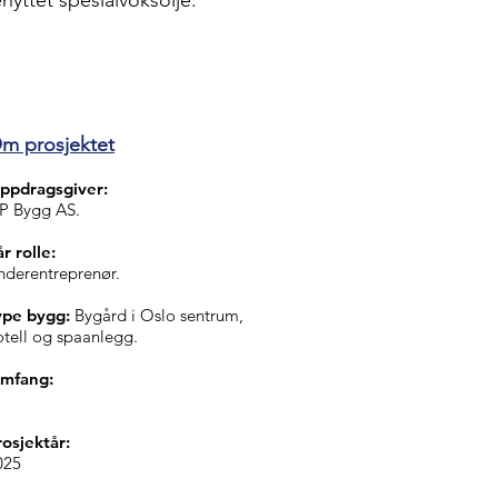
nyttet spesialvoksolje.
m prosjektet
ppdragsgiver:
P Bygg AS.
r rolle:
nderentreprenør.
ype bygg:
Bygård i Oslo sentrum,
otell og spaanlegg.
mfang:
rosjektår:
025