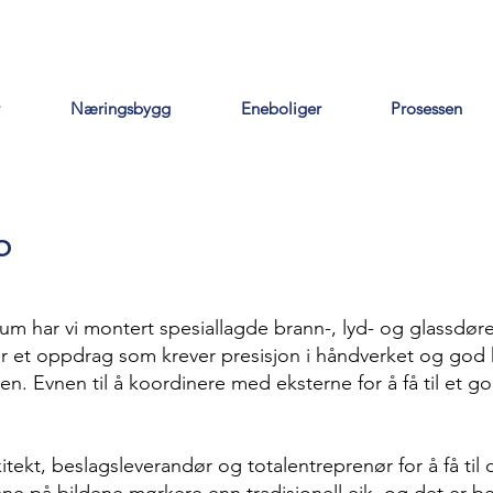
Næringsbygg
Eneboliger
Prosessen
o
rum har vi montert spesiallagde brann-, lyd- og glassdør
var et oppdrag som krever presisjon i håndverket og god
. Evnen til å koordinere med eksterne for å få til et god
kitekt, beslagsleverandør og totalentreprenør for å få ti