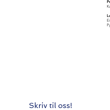
P
K
L
E
P
Skriv til oss!