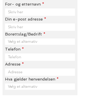
For- og etternavn
Din e-post adresse
Borettslag/Bedrift
Telefon
Adresse
Hva gjelder henvendelsen
Vedlegg (max 2)
Last opp
Last opp